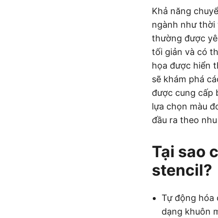
Khả năng chuyển
ngành như thời 
thường được yêu
tối giản và có 
họa được hiển t
sẽ khám phá các
được cung cấp b
lựa chọn màu đơ
đầu ra theo nhu
Tại sao 
stencil?
Tự động hóa c
dạng khuôn mẫ