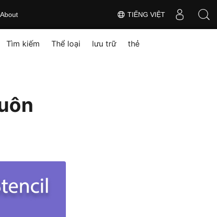
About
TIẾNG VIỆT
Tìm kiếm
Thể loại
lưu trữ
thẻ
huôn