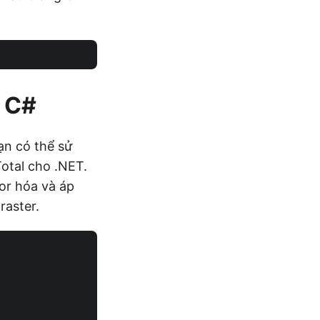
g C#
ạn có thể sử
otal cho .NET.
or hóa và áp
raster.