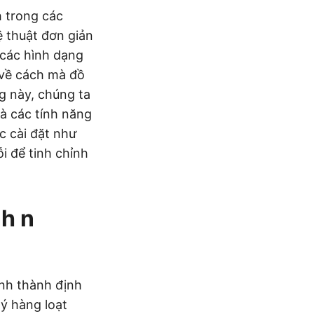
h trong các
 thuật đơn giản
 các hình dạng
 về cách mà đồ
og này, chúng ta
à các tính năng
c cài đặt như
i để tinh chỉnh
nh n
ảnh thành định
lý hàng loạt