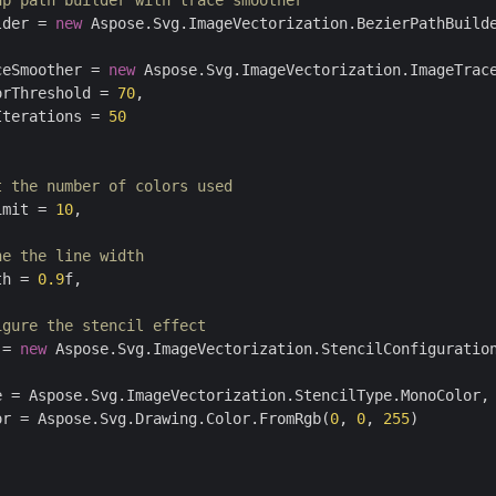
up path builder with trace smoother
lder = 
new
 Aspose.Svg.ImageVectorization.BezierPathBuilde
ceSmoother = 
new
 Aspose.Svg.ImageVectorization.ImageTrac
orThreshold = 
70
,

Iterations = 
50
t the number of colors used
imit = 
10
,

ne the line width
th = 
0.9
f,

igure the stencil effect
 = 
new
 Aspose.Svg.ImageVectorization.StencilConfiguration
e = Aspose.Svg.ImageVectorization.StencilType.MonoColor, 
or = Aspose.Svg.Drawing.Color.FromRgb(
0
, 
0
, 
255
) 
