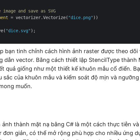
e image and save as SVG
ment
 = vectorizer.Vectorize(
"dice.png"
))

ve(
"dice.svg"
);

 bạn tinh chỉnh cách hình ảnh raster được theo dõi
 dẫn vector. Bằng cách thiết lập StencilType thành
t quả giống như một thiết kế khuôn mẫu cổ điển. Bạ
u sắc của khuôn mẫu và kiểm soát độ mịn và ngưỡng 
t mong muốn.
 ảnh thành mặt nạ bằng C# là một cách thực tiễn và 
r đơn giản, có thể mở rộng phù hợp cho nhiều ứng dụ