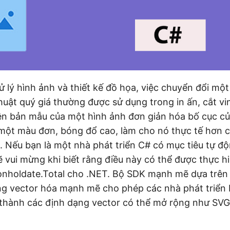
xử lý hình ảnh và thiết kế đồ họa, việc chuyển đổi mộ
uật quý giá thường được sử dụng trong in ấn, cắt vin
ên bản mẫu của một hình ảnh đơn giản hóa bố cục c
một màu đơn, bóng đổ cao, làm cho nó thực tế hơn 
 Nếu bạn là một nhà phát triển C# có mục tiêu tự đ
sẽ vui mừng khi biết rằng điều này có thể được thực 
Conholdate.Total cho .NET. Bộ SDK mạnh mẽ dựa trên
g vector hóa mạnh mẽ cho phép các nhà phát triển 
 thành các định dạng vector có thể mở rộng như SVG