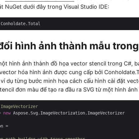
ặt NuGet dưới đây trong Visual Studio IDE:
ổi hình ảnh thành mẫu tron
ột hình ảnh thành đồ họa vector stencil trong C#, b
vector hóa hình ảnh được cung cấp bởi Conholdate.T
 ví dụ từng bước minh họa cách cấu hình cài đặt vect
tencil đơn màu để tạo ra đầu ra SVG từ một hình ảnh 
 ImageVectorizer
= 
new
 Aspose.Svg.ImageVectorization.ImageVectorizer

n = 
