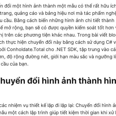
 đổi một hình ảnh thành một mẫu có thể rất hữu íc
trang, quảng cáo và bảng hiệu nơi mà tác phẩm nghệ
 cầu. Bằng cách biến những hình ảnh chi tiết thành
thể mở rộng, bạn sẽ có được quyền kiểm soát tốt hơn
hị trên các phương tiện khác nhau. Trong bài viết bl
h thực hiện chuyển đổi này bằng cách sử dụng C# v
ởi Conholdate.Total cho .NET SDK, tập trung vào cá
n, độ rộng đường nét, giới hạn màu sắc và ngưỡng lỗ
 cầu của bạn.
chuyển đổi hình ảnh thành hì
ác nhiệm vụ thiết kế lặp đi lặp lại: Chuyển đổi hình 
u một cách lập trình giúp tiết kiệm thời gian khi xử 