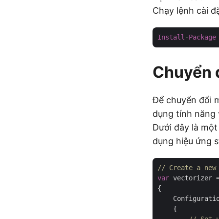
Chạy lệnh cài đ
Install
-
Package
Chuyển đ
Để chuyển đổi m
dụng tính năng 
Dưới đây là một
dụng hiệu ứng s
// Create a new
var
 vectorizer 
{

    Configuratio
    {
