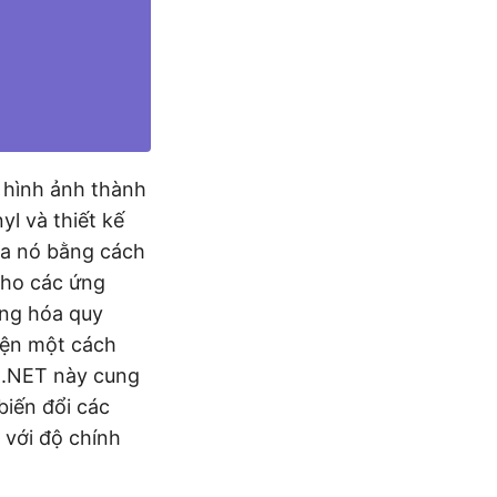
t hình ảnh thành
yl và thiết kế
ủa nó bằng cách
cho các ứng
ộng hóa quy
hiện một cách
 .NET này cung
biến đổi các
 với độ chính