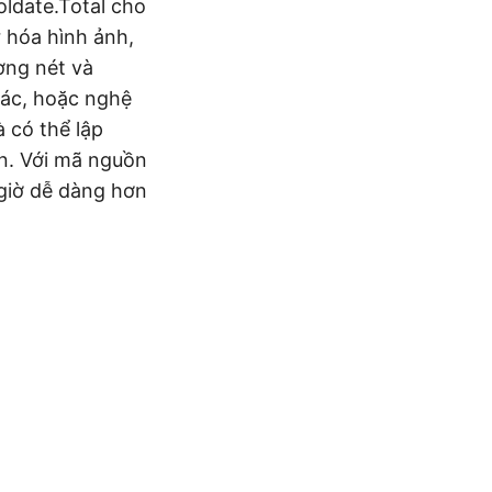
ldate.Total cho
r hóa hình ảnh,
ường nét và
tác, hoặc nghệ
 có thể lập
ạn. Với mã nguồn
o giờ dễ dàng hơn