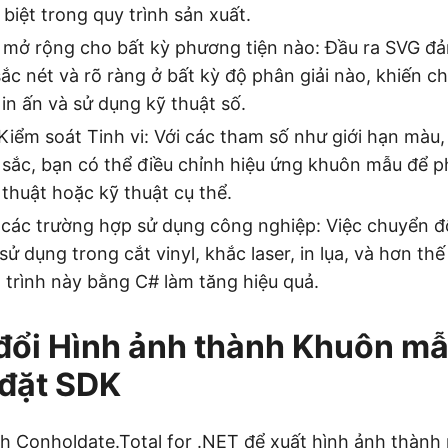
 biệt trong quy trình sản xuất.
ể mở rộng cho bất kỳ phương tiện nào: Đầu ra SVG đ
ắc nét và rõ ràng ở bất kỳ độ phân giải nào, khiến ch
in ấn và sử dụng kỹ thuật số.
Kiểm soát Tinh vi: Với các tham số như giới hạn màu,
sắc, bạn có thể điều chỉnh hiệu ứng khuôn mẫu để p
thuật hoặc kỹ thuật cụ thể.
 các trường hợp sử dụng công nghiệp: Việc chuyển 
ử dụng trong cắt vinyl, khắc laser, in lụa, và hơn thế
trình này bằng C# làm tăng hiệu quả.
ổi Hình ảnh thành Khuôn mẫ
 đặt SDK
nh
Conholdate.Total for .NET
để xuất hình ảnh thành