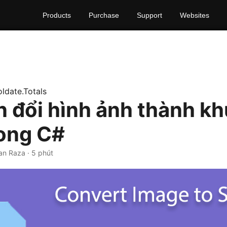
Products
Purchase
Support
Websites
ldate.Totals
 đổi hình ảnh thành k
ong C#
han Raza · 5 phút