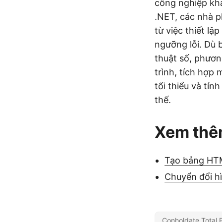
công nghiệp kh
.NET, các nhà p
từ việc thiết lậ
ngưỡng lỗi. Dù 
thuật số, phươn
trình, tích hợp
tối thiểu và tín
thế.
Xem th
Tạo bảng HT
Chuyển đổi h
Conholdate.Total 