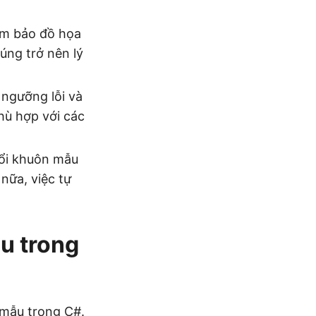
ảm bảo đồ họa
úng trở nên lý
 ngưỡng lỗi và
hù hợp với các
đổi khuôn mẫu
 nữa, việc tự
u trong
 mẫu trong C#.