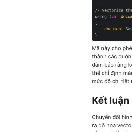
// Vectorize th
using (
var
docu
{

document
.Sa
Mã này cho phép
thành các đường
đảm bảo rằng kế
thể chỉ định mà
mức độ chi tiế
Kết luận
Chuyển đổi hình
ra đồ họa vecto