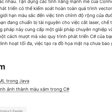
ác nhau. Tận dụng các tính năng mạnh mẽ của Conho
hát triển có thể kiểm soát hoàn toàn quá trình vecto
p giới hạn màu sắc đến việc tinh chỉnh độ rộng của đ
bạn đang chuẩn bị tài nguyên cho việc cắt laser, chế 
g pháp này cung cấp một giải pháp chuyên nghiệp và
 một cách mượt mà vào quy trình phát triển C# của b
h linh hoạt tối đa, việc tạo ra đồ họa mặt nạ chưa ba
êm
ML trong Java
ình ảnh thành màu xám trong C#
Product Family