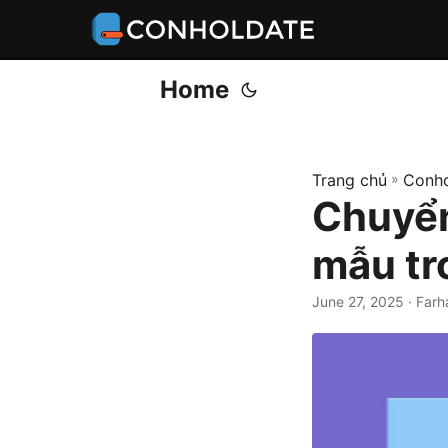
Home
Trang chủ
»
Conho
Chuyển
mẫu tr
June 27, 2025
‎ · Far