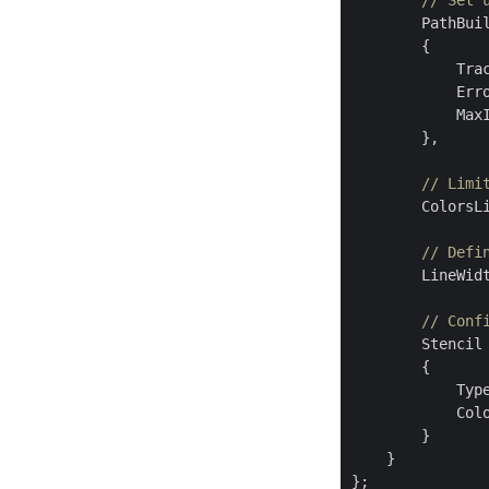
// Set 
        PathBui
        {

            Tra
            Err
            Max
        },

// Limi
        ColorsL
// Defi
        LineWid
// Conf
        Stencil
        { 

            Typ
            Col
        }

    }

};
