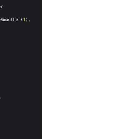
r

eSmoother(
1
),

 


