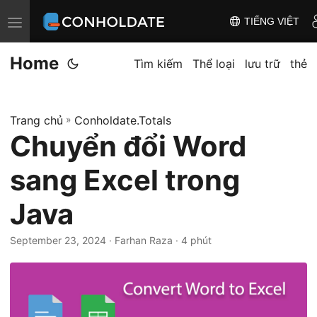
TIẾNG VIỆT
T
o
Home
g
Tìm kiếm
Thể loại
lưu trữ
thẻ
g
l
Trang chủ
»
Conholdate.Totals
e
Chuyển đổi Word
n
a
sang Excel trong
v
i
Java
g
September 23, 2024
‎ · Farhan Raza · 4 phút
a
t
i
o