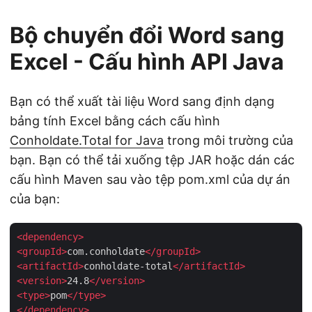
Bộ chuyển đổi Word sang
Excel - Cấu hình API Java
Bạn có thể xuất tài liệu Word sang định dạng
bảng tính Excel bằng cách cấu hình
Conholdate.Total for Java
trong môi trường của
bạn. Bạn có thể tải xuống tệp JAR hoặc dán các
cấu hình Maven sau vào tệp pom.xml của dự án
của bạn:
<
dependency
>
<
groupId
>
com.conholdate
</
groupId
>
<
artifactId
>
conholdate-total
</
artifactId
>
<
version
>
24.8
</
version
>
<
type
>
pom
</
type
>
</
dependency
>