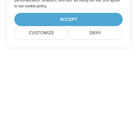
personalization, analytics, and ads. By using our site, you agree
to
our cookie policy
.
ACCEPT
CUSTOMIZE
DENY
Home
Products
New Releases