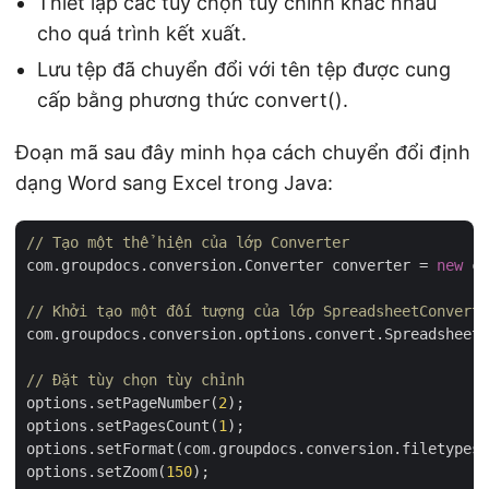
Thiết lập các tùy chọn tùy chỉnh khác nhau
cho quá trình kết xuất.
Lưu tệp đã chuyển đổi với tên tệp được cung
cấp bằng phương thức convert().
Đoạn mã sau đây minh họa cách chuyển đổi định
dạng Word sang Excel trong Java:
// Tạo một thể hiện của lớp Converter
com.groupdocs.conversion.Converter converter = 
new
 co
// Khởi tạo một đối tượng của lớp SpreadsheetConvertO
com.groupdocs.conversion.options.convert.SpreadsheetC
// Đặt tùy chọn tùy chỉnh
options.setPageNumber(
2
);

options.setPagesCount(
1
);

options.setFormat(com.groupdocs.conversion.filetypes.
options.setZoom(
150
);
