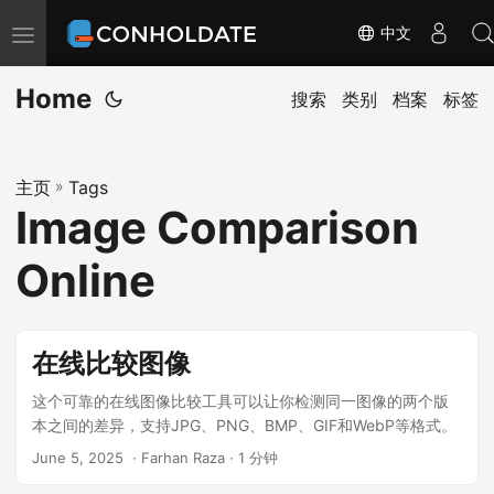
中文
切
换
Home
导
搜索
类别
档案
标签
航
主页
»
Tags
Image Comparison
Online
在线比较图像
这个可靠的在线图像比较工具可以让你检测同一图像的两个版
本之间的差异，支持JPG、PNG、BMP、GIF和WebP等格式。
June 5, 2025
‎ · Farhan Raza · 1 分钟