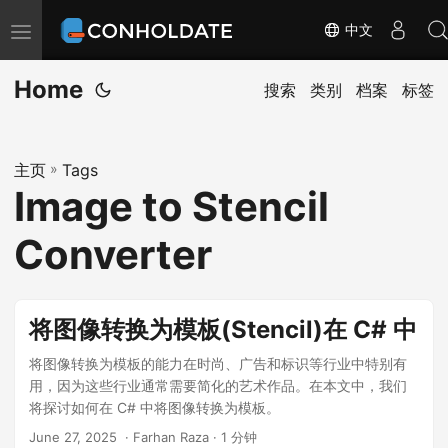
中文
切
换
Home
导
搜索
类别
档案
标签
航
主页
»
Tags
Image to Stencil
Converter
将图像转换为模板(Stencil)在 C# 中
将图像转换为模板的能力在时尚、广告和标识等行业中特别有
用，因为这些行业通常需要简化的艺术作品。在本文中，我们
将探讨如何在 C# 中将图像转换为模板。
June 27, 2025
‎ · Farhan Raza · 1 分钟