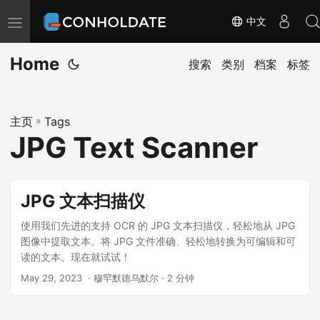
中文
切
换
Home
导
搜索
类别
档案
标签
航
主页
»
Tags
JPG Text Scanner
JPG 文本扫描仪
使用我们先进的支持 OCR 的 JPG 文本扫描仪，轻松地从 JPG
图像中提取文本。将 JPG 文件准确、轻松地转换为可编辑和可
读的文本。现在就试试！
May 29, 2023
‎ · 穆罕默德乌默尔 · 2 分钟