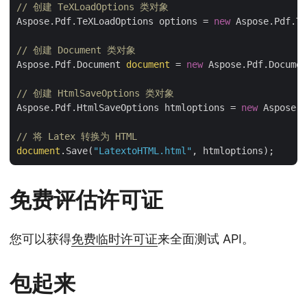
// 创建 TeXLoadOptions 类对象
Aspose.Pdf.TeXLoadOptions options = 
new
 Aspose.Pdf.Te
// 创建 Document 类对象
Aspose.Pdf.Document 
document
 = 
new
 Aspose.Pdf.Documen
// 创建 HtmlSaveOptions 类对象
Aspose.Pdf.HtmlSaveOptions htmloptions = 
new
 Aspose.P
// 将 Latex 转换为 HTML
document
.Save(
"LatextoHTML.html"
免费评估许可证
您可以获得
免费临时许可证
来全面测试 API。
包起来