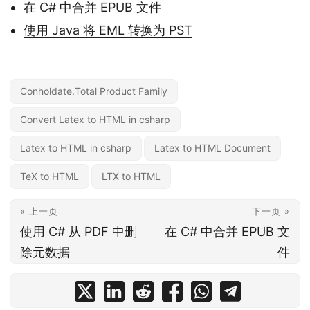
在 C# 中合并 EPUB 文件
使用 Java 将 EML 转换为 PST
Conholdate.Total Product Family
Convert Latex to HTML in csharp
Latex to HTML in csharp
Latex to HTML Document
TeX to HTML
LTX to HTML
« 上一页
下一页 »
使用 C# 从 PDF 中删
在 C# 中合并 EPUB 文
除元数据
件