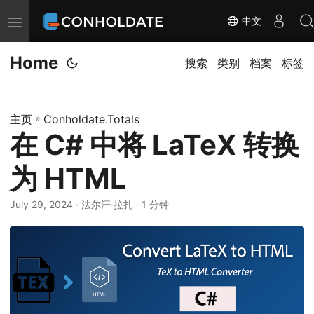
中文
切
换
Home
导
搜索
类别
档案
标签
航
主页
»
Conholdate.Totals
在 C# 中将 LaTeX 转换
为 HTML
July 29, 2024
‎ · 法尔汗·拉扎 · 1 分钟