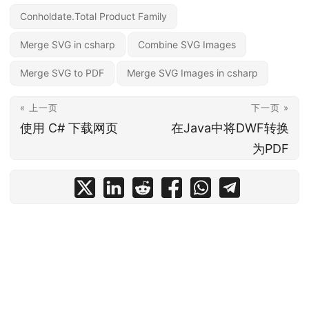
Conholdate.Total Product Family
Merge SVG in csharp
Combine SVG Images
Merge SVG to PDF
Merge SVG Images in csharp
« 上一页
下一页 »
使用 C# 下载网页
在Java中将DWF转换
为PDF