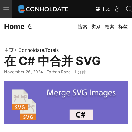
中文
切
换
Home
导
搜索
类别
档案
标签
航
主页
»
Conholdate.Totals
在 C# 中合并 SVG
November 26, 2024
‎ · Farhan Raza · 1 分钟