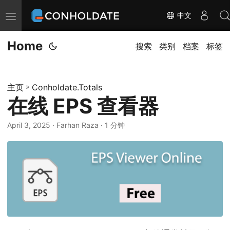
中文
切
换
Home
导
搜索
类别
档案
标签
航
主页
»
Conholdate.Totals
在线 EPS 查看器
April 3, 2025
‎ · Farhan Raza · 1 分钟