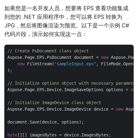
如果您是一名开发人员，想要将 EPS 查看功能集成
到您的 .NET 应用程序中，您可以将 EPS 转换为
JPG，然后将图像渲染为预览。以下是一个示例 C#
代码片段，演示如何实现这一点：
// Create PsDocument class object
Aspose.Page.EPS.PsDocument document = 
new
 Aspose.Page
new
 FileStream(
"sampleInput.eps"
, FileMode.Open, 
);

// Initialize options object with necessary parameter
Aspose.Page.EPS.Device.ImageSaveOptions options = 
new
// Initialize ImageDevice class object
Aspose.Page.EPS.Device.ImageDevice device = 
new
 Aspos
document.Save(device, options);

byte