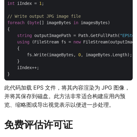
int
 iIndex = 
1
;

// Write output JPG image file
foreach
 (
byte
[] imageBytes 
in
 imagesBytes)

{

string
 outputImagePath = Path.GetFullPath(
"EPStoJ
using
 (FileStream fs = 
new
 FileStream(outputImage
    {

        fs.Write(imageBytes, 
0
, imageBytes.Length);

    }

    iIndex++;

此代码加载 EPS 文件，将其内容渲染为 JPG 图像，
并将其保存到磁盘。此方法非常适合构建应用内预
览、缩略图或导出视觉表示以便进一步处理。
免费评估许可证